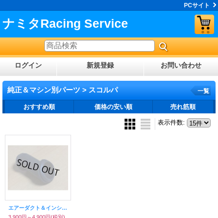
PCサイト
ナミタRacing Service
ログイン
新規登録
お問い合わせ
純正＆マシン別パーツ > スコルパ
一覧
おすすめ順
価格の安い順
売れ筋順
表示件数
:
エアーダクト＆インシュレーター（キャブレータジョント）TYS125F
3,900円～4,900円
(税別)