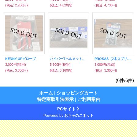
(税込
:
2,200円)
(税込
:
4,620円)
(税込
:
4,730円)
KENNY UPグローブ
ハイパーTヘルメット内装（L）サイズ
PROSAS（2本スプリング仕様）
3,000円
(税別)
5,600円
(税別)
3,000円
(税別)
(税込
:
3,300円)
(税込
:
6,160円)
(税込
:
3,300円)
(6件/6件)
ホーム
|
ショッピングカート
特定商取引法表示
|
ご利用案内
PCサイト
Powered by
おちゃのこネット