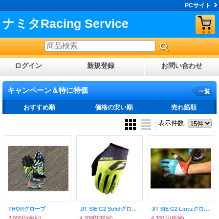
PCサイト
ナミタRacing Service
ログイン
新規登録
お問い合わせ
キャンペーン＆特に特価
一覧
おすすめ順
価格の安い順
売れ筋順
表示件数
:
THORグローブ
JIT SIE G2 Solidグローブ
JIT SIE G2 Linezグローブ
2,000円
(税別)
4,200円
(税別)
4,300円
(税別)