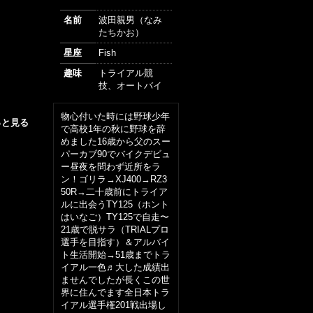
名前
波田親男（なみ
たちかお）
星座
Fish
趣味
トライアル競
技、オートバイ
物心付いた時には野球少年
っと見る
で高校1年の秋に野球を辞
めました16歳から父のスー
パーカブ90でバイクデビュ
ー昼夜を問わず近所をラ
ン！ゴリラ→XJ400→RZ3
50R→二十歳前にトライア
ルに出会うTY125（ホント
はいなご）TY125で自走〜
21歳で脱サラ（TRIALプロ
選手を目指す）＆アルバイ
ト生活開始→51歳までトラ
イアル一色♬大した成績出
ませんでしたが長くこの世
界に住んでます全日本トラ
イアル選手権201戦出場し