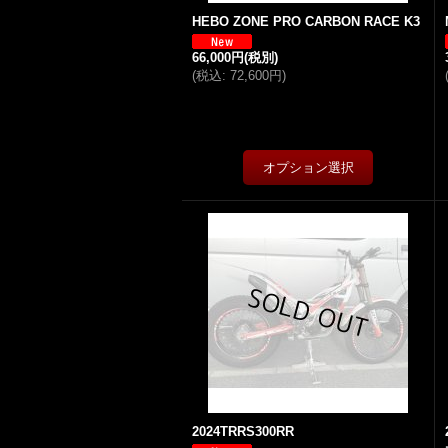
HEBO ZONE PRO CARBON RACE K3
66,000円
(税別)
(
税込
:
72,600円
)
2024TRRS300RR