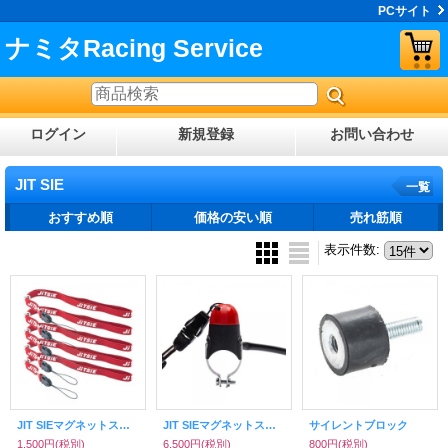
PCサイト
ナミタRacing Service
ログイン
新規登録
お問い合わせ
JIT SIE
一覧
おすすめ順
価格の安い順
売れ筋順
表示件数
:
JIT SIEマグネットスイッチストラップ
JIT SIEマグネットスイッチ マシン別タイプ
サイレントブロック
1,500円
(税別)
6,500円
(税別)
800円
(税別)