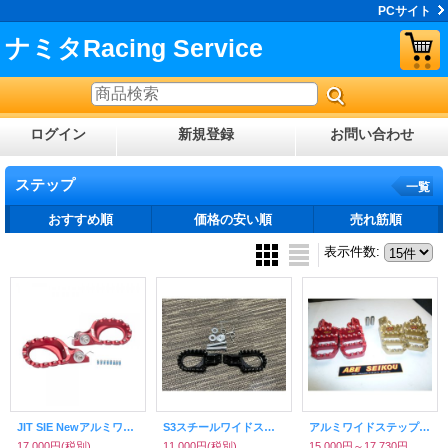
PCサイト
ナミタRacing Service
ログイン
新規登録
お問い合わせ
ステップ
一覧
おすすめ順
価格の安い順
売れ筋順
表示件数
:
JIT SIE Newアルミワイドステップ
S3スチールワイドステップ
アルミワイドステップ（TL125/TLR200）
17,000円
(税別)
11,000円
(税別)
15,000円～17,730円
(税別)