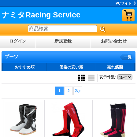
PCサイト
ナミタRacing Service
ログイン
新規登録
お問い合わせ
ブーツ
一覧
おすすめ順
価格の安い順
売れ筋順
表示件数
:
1
2
次
»