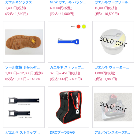
ガエルネソックス
NEW ガエルネ バランス クラシック
ガエルネブーツソール交換（ガエルネ純正ソール）
1,400円
(税別)
40,000円
(税別)
15,000円
(税別)
(税込
:
1,540円)
(税込
:
44,000円)
(税込
:
16,500円)
ソール交換（Hebo/TCX/Forma/ディアドラ/ガエルネ/MOT'S他）
ガエルネ ストラップ（バランス）
ガエルネ ウォータープルーフポリッシュ
1,000円～12,800円
(税別)
375円～451円
(税別)
1,800円
(税別)
(税込
:
1,100円～14,080円)
(税込
:
413円～496円)
(税込
:
1,980円)
ガエルネ ストラップ（バランスTRE/DUE用）
DRCブーツBAG
アルパインスターズFASTER_3_RIDEKNIT_S [136 BLACK RED YELLOW FLUO] 9/26.5cm