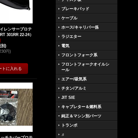
ブレーキパッド
ケーブル
ホース/キャリパー係
IEサイレンサープロテ
T 301RR 22-24）
ラジエター
税別)
電気
,230円
)
フロントフォーク系
フロントフォークオイルシ
ール
エアー/吸気系
チタン/アルミ
JIT SIE
キャブレター＆燃料系
純正＆マシン別パーツ
トランポ
♬
クラッチカバープロテ