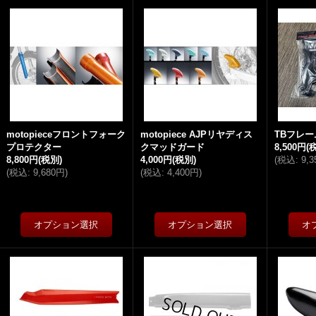
motopieceフロントフォーク
motopiece AJPリヤディス
TBフレ
プロテクター
クマッドガード
8,500円
(
8,800円
(税別)
4,000円
(税別)
(
税込
:
9,
(
税込
:
9,680円
)
(
税込
:
4,400円
)