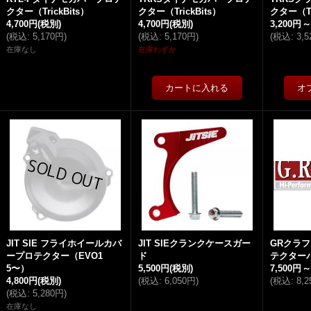
クター（TrickBits）
クター（TrickBits）
クター（Tr
4,700円
(税別)
4,700円
(税別)
3,200円
(
税込
:
5,170円
)
(
税込
:
5,170円
)
(
税込
:
3,
在庫なし
在庫わずか
JIT SIE フライホイールカバ
JIT SIEクランクケースガー
GRクラ
ープロテクター（EVO1
ド
テクター
5〜）
5,500円
(税別)
7,500円
4,800円
(税別)
(
税込
:
6,050円
)
(
税込
:
8,
(
税込
:
5,280円
)
在庫なし