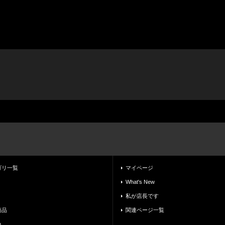
ゴリ一覧
マイページ
What's New
私が店長です
商品
関連ページ一覧
m