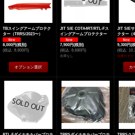
TBスイングアームプロテク
JIT SIE COTA4RT/RTL-Fス
JIT S
ター（TRRS/2023〜）
イングアームプロテクター
クター（4R
8,000円
(税別)
7,900円
(税別)
9,300円
(
(
税込
:
8,800円
)
(
税込
:
8,690円
)
(
税込
:
10
在庫なし
在庫わずか
RTL-Fダイナモカバープロテ
TRRSダイナモカバープロテ
TRRS