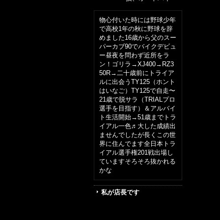
物心付いた時には野球少年
で高校1年の秋に野球を辞
めました16歳から父のスー
パーカブ90でバイクデビュ
ー昼夜を問わず近所をラ
ン！ゴリラ→XJ400→RZ3
50R→二十歳前にトライア
ルに出会うTY125（ホント
はいなご）TY125で自走〜
21歳で脱サラ（TRIALプロ
選手を目指す）＆アルバイ
ト生活開始→51歳までトラ
イアル一色♬大した成績出
ませんでしたが長くこの世
界に住んでます全日本トラ
イアル選手権201戦出場し
ていますそろそろ抜かれる
かな
私が店長です