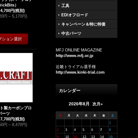
ickBits）
工具
～
4,700円
(税別)
ED/オフロード
520円
～
5,170円
)
キャンペーン＆特に特価
中古パーツ
MFJ ONLINE MAGAZINE
http://www.mfj.or.jp
近畿トライアル選手権
http://www.kinki-trial.com
カレンダー
2026年8月
次月»
フト製カーボンプロ
パーツ
日
月
火
水
木
金
土
～
7,700円
(税別)
1
250円
～
8,470円
)
2
3
4
5
6
7
8
9
10
11
12
13
14
15