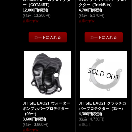
ー（COTA4RT）
クター（TrickBits）
12,000円
(税別)
4,700円
(税別)
(
税込
:
13,200円
)
(
税込
:
5,170円
)
在庫わずか
在庫わずか
JIT SIE EVO2T ウォーター
JIT SIE EVO2T クラッチカ
ポンプカバープロテクター
バープロテクター（15〜）
（09〜）
4,300円
(税別)
3,600円
(税別)
(
税込
:
4,730円
)
(
税込
:
3,960円
)
在庫なし
在庫わずか