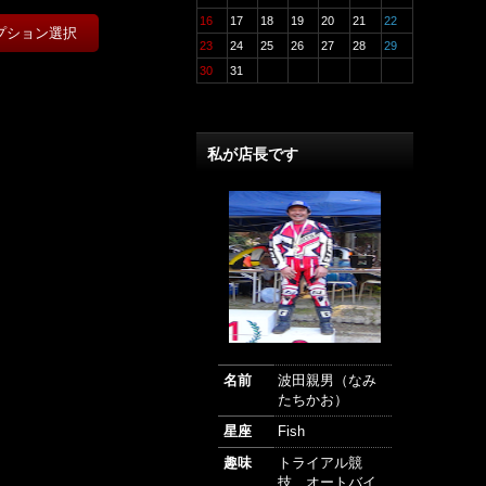
16
17
18
19
20
21
22
23
24
25
26
27
28
29
30
31
私が店長です
名前
波田親男（なみ
たちかお）
星座
Fish
趣味
トライアル競
技、オートバイ