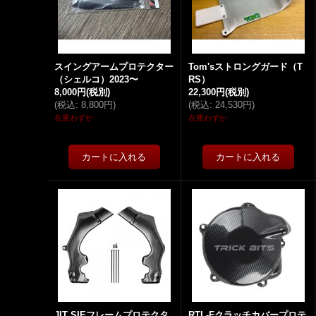
スイングアームプロテクター
Tom'sストロングガード（T
（シェルコ）2023〜
RS）
8,000円
(税別)
22,300円
(税別)
(
税込
:
8,800円
)
(
税込
:
24,530円
)
在庫わずか
在庫わずか
JIT SIEフレームプロテクタ
RTL-Fクラッチカバープロテ