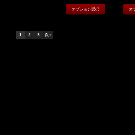
1
2
3
次
»