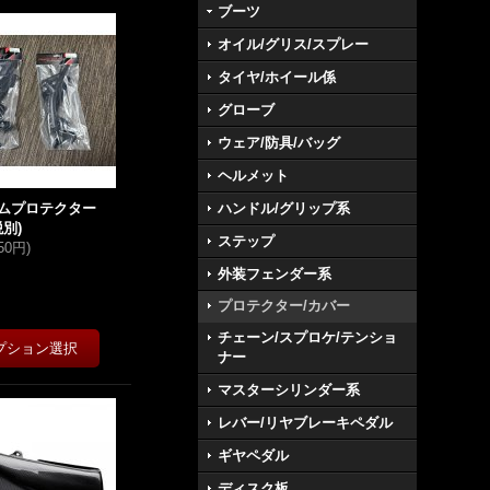
ブーツ
オイル/グリス/スプレー
タイヤ/ホイール係
グローブ
ウェア/防具/バッグ
ヘルメット
ームプロテクター
ハンドル/グリップ系
税別)
ステップ
350円
)
外装フェンダー系
プロテクター/カバー
チェーン/スプロケ/テンショ
ナー
マスターシリンダー系
レバー/リヤブレーキペダル
ギヤペダル
ディスク板