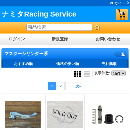
PCサイト
ナミタRacing Service
ログイン
新規登録
お問い合わせ
マスターシリンダー系
一覧
おすすめ順
価格の安い順
売れ筋順
表示件数
:
1
2
3
次
»