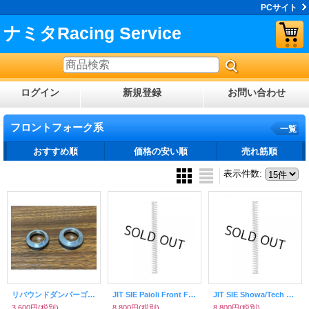
PCサイト
ナミタRacing Service
ログイン
新規登録
お問い合わせ
フロントフォーク系
一覧
おすすめ順
価格の安い順
売れ筋順
表示件数
:
リバウンドダンパーゴム（Tech）
JIT SIE Paioli Front Fork Spring（38mm）
JIT SIE Showa/Tech Front Fork Spring（Stell 39mm）
3,600円
(税別)
8,800円
(税別)
8,800円
(税別)