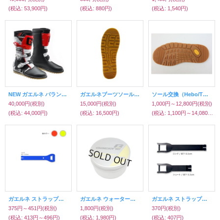
(税込
:
53,900円)
(税込
:
880円)
(税込
:
1,540円)
NEW ガエルネ バランス クラシック
ガエルネブーツソール交換（ガエルネ純正ソール）
ソール交換（Hebo/TCX/Forma/ディアドラ/ガエルネ/MOT'S他）
40,000円
(税別)
15,000円
(税別)
1,000円～12,800円
(税別)
(税込
:
44,000円)
(税込
:
16,500円)
(税込
:
1,100円～14,080円)
ガエルネ ストラップ（バランス）
ガエルネ ウォータープルーフポリッシュ
ガエルネ ストラップ（バランスTRE/DUE用）
375円～451円
(税別)
1,800円
(税別)
370円
(税別)
(税込
:
413円～496円)
(税込
:
1,980円)
(税込
:
407円)