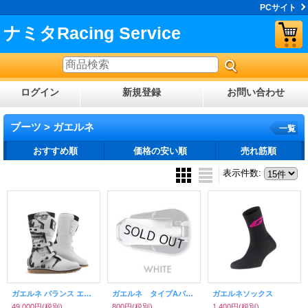
PCサイト
ナミタRacing Service
ログイン
新規登録
お問い合わせ
ブーツ > ガエルネ
一覧
おすすめ順
価格の安い順
売れ筋順
表示件数
:
ガエルネ バランス エクストリーム（トライアルブーツ）
ガエルネ タイプAバックル（バランスクラシック他）
ガエルネソックス
49,000円
(税別)
800円
(税別)
1,400円
(税別)