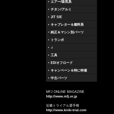
エアー/吸気系
チタン/アルミ
JIT SIE
キャブレター＆燃料系
純正＆マシン別パーツ
トランポ
♬
工具
ED/オフロード
キャンペーン＆特に特価
中古パーツ
MFJ ONLINE MAGAZINE
http://www.mfj.or.jp
近畿トライアル選手権
http://www.kinki-trial.com