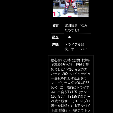
名前
波田親男（なみ
たちかお）
星座
Fish
趣味
トライアル競
技、オートバイ
物心付いた時には野球少年
で高校1年の秋に野球を辞
めました16歳から父のスー
パーカブ90でバイクデビュ
ー昼夜を問わず近所をラ
ン！ゴリラ→XJ400→RZ3
50R→二十歳前にトライア
ルに出会うTY125（ホント
はいなご）TY125で自走〜
21歳で脱サラ（TRIALプロ
選手を目指す）＆アルバイ
ト生活開始→51歳までトラ