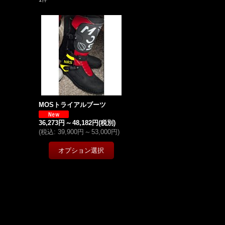
MOSトライアルブーツ
36,273円
～
48,182円
(税別)
(
税込
:
39,900円
～
53,000円
)