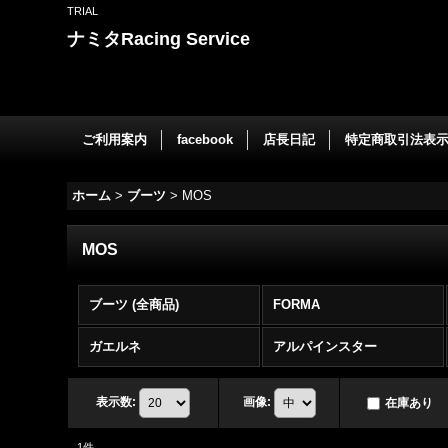
TRIAL
ナミタRacing Service
ご利用案内
facebook
店長日記
特定商取引法表
ホーム
>
ブーツ
>
MOS
MOS
ブーツ (全商品)
FORMA
ガエルネ
アルパインスター
表示数
:
画像
:
在庫あり
1
件