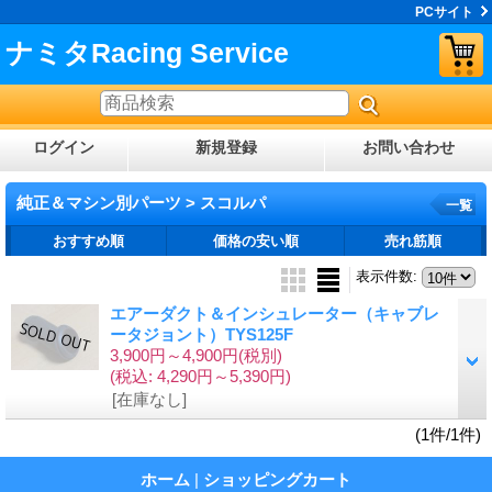
PCサイト
ナミタRacing Service
ログイン
新規登録
お問い合わせ
純正＆マシン別パーツ > スコルパ
一覧
おすすめ順
価格の安い順
売れ筋順
表示件数
:
エアーダクト＆インシュレーター（キャブレ
ータジョント）TYS125F
3,900円～4,900円
(税別)
(税込
:
4,290円～5,390円)
[在庫なし]
(1件/1件)
ホーム
|
ショッピングカート