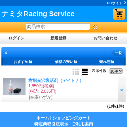
PCサイト
ナミタRacing Service
ログイン
新規登録
お問い合わせ
♬
一覧
おすすめ順
価格の安い順
売れ筋順
表示件数
:
樹脂光沢復活剤（デイトナ）
1,850円
(税別)
(税込
:
2,035円)
[在庫わずか]
(1件/1件)
ホーム
|
ショッピングカート
特定商取引法表示
|
ご利用案内