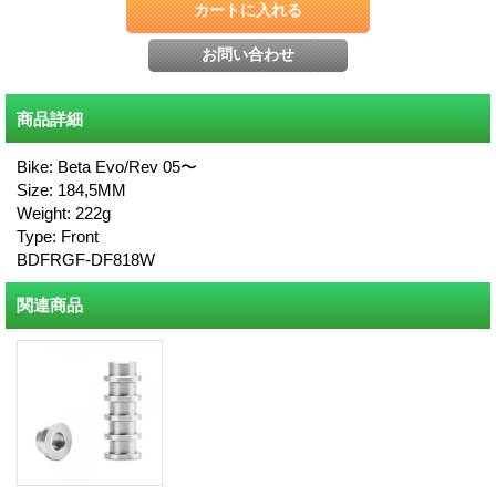
商品詳細
Bike: Beta Evo/Rev 05〜
Size: 184,5MM
Weight: 222g
Type: Front
BDFRGF-DF818W
関連商品