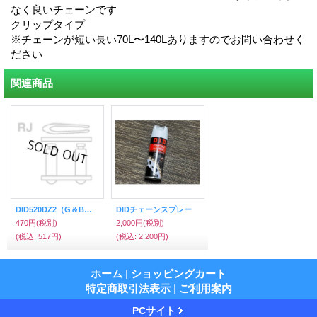
なく良いチェーンです
クリップタイプ
※チェーンが短い長い70L〜140Lありますのでお問い合わせく
ださい
関連商品
DID520DZ2（G＆B）用チェーンジョイント
DIDチェーンスプレー
470円
(税別)
2,000円
(税別)
(税込
:
517円)
(税込
:
2,200円)
ホーム
|
ショッピングカート
特定商取引法表示
|
ご利用案内
PCサイト