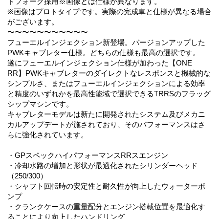
トフォーク採用※画像とは仕様が異なります。
※画像はプロトタイプです。実際の完成車と仕様が異なる場合
がございます。
〜〜〜〜〜〜〜〜〜〜〜
フューエルインジェクション新登場。バージョンアップした
PWKキャブレター仕様。どちらの仕様も最高の選択です。
遂にフューエルインジェクション仕様が加わった【ONE
RR】PWKキャブレターのダイレクトなレスポンスと機械的な
シンプルさ、またはフューエルインジェクションによる効率
と精度のいずれかを最高性能域で選択できるTRRSのフラッグ
シップマシンです。
キャブレターモデルは新たに開発されたシステム及びメカニ
カルアップデートが施されており、そのパフォーマンスはさ
らに強化されています。
・GPスペックハイパフォーマンスRRスエンジン
・冷却水路の増加と形状が最適化されたシリンダーヘッド
（250/300）
・シャフト回転時の安定性と耐久性が向上したウォーターポ
ンプ
・クランクケースの重量配分とエンジン搭載位置を最適化す
ることにより向上したハンドリング