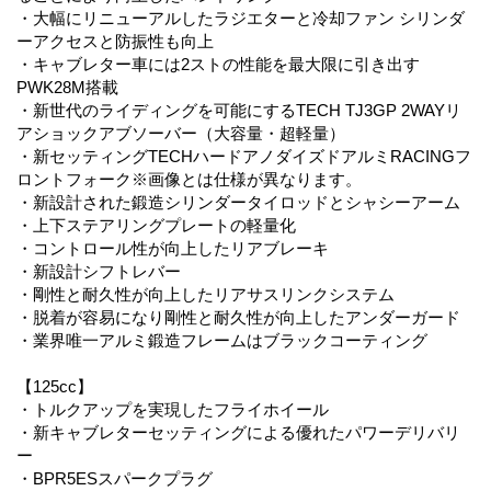
・大幅にリニューアルしたラジエターと冷却ファン シリンダ
ーアクセスと防振性も向上
・キャブレター車には2ストの性能を最大限に引き出す
PWK28M搭載
・新世代のライディングを可能にするTECH TJ3GP 2WAYリ
アショックアブソーバー（大容量・超軽量）
・新セッティングTECHハードアノダイズドアルミRACINGフ
ロントフォーク※画像とは仕様が異なります。
・新設計された鍛造シリンダータイロッドとシャシーアーム
・上下ステアリングプレートの軽量化
・コントロール性が向上したリアブレーキ
・新設計シフトレバー
・剛性と耐久性が向上したリアサスリンクシステム
・脱着が容易になり剛性と耐久性が向上したアンダーガード
・業界唯一アルミ鍛造フレームはブラックコーティング
【125cc】
・トルクアップを実現したフライホイール
・新キャブレターセッティングによる優れたパワーデリバリ
ー
・BPR5ESスパークプラグ