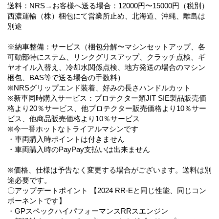
送料：NRS→お客様へ送る場合：12000円〜15000円（税別）
西濃運輸（株）梱包にて営業所止め、北海道、沖縄、離島は
別途
※納車整備：サービス（梱包分解〜マシンセットアップ、各
可動部特にステム、リンクグリスアップ、クラッチ点検、ギ
ヤオイル入替え、冷却水関係点検、地方発送の場合のマシン
梱包、BAS等で送る場合の手数料）
※NRSグリップエンド装着、好みの長さハンドルカット
※新車同時購入サービス：プロテクター類JIT SIE製品販売価
格より20％サービス、他プロテクター販売価格より10％サー
ビス、他商品販売価格より10％サービス
※今一番ホットなトライアルマシンです
・車両購入時ポイントは付きません
・車両購入時のPayPay支払いは出来ません
※価格、仕様は予告なく変更する場合がございます。送料は別
途必要です。
〇アップデートポイント 【2024 RR-Eと同じ性能、同じコン
ポーネントです】
・GPスペックハイパフォーマンスRRスエンジン