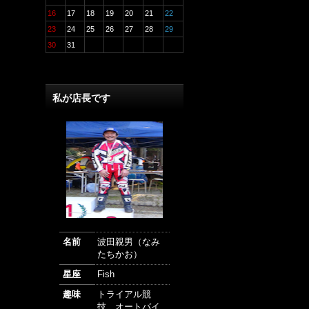
16
17
18
19
20
21
22
23
24
25
26
27
28
29
30
31
私が店長です
名前
波田親男（なみ
たちかお）
星座
Fish
趣味
トライアル競
技、オートバイ