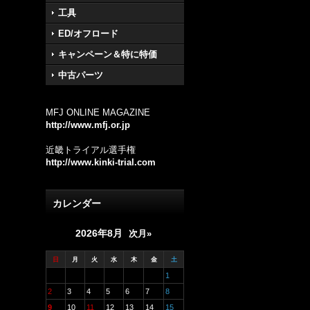
工具
ED/オフロード
キャンペーン＆特に特価
中古パーツ
MFJ ONLINE MAGAZINE
http://www.mfj.or.jp
近畿トライアル選手権
http://www.kinki-trial.com
カレンダー
2026年8月
次月»
日
月
火
水
木
金
土
1
2
3
4
5
6
7
8
9
10
11
12
13
14
15