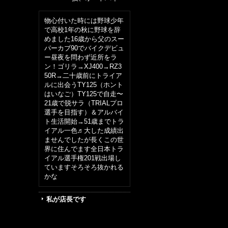
物心付いた時には野球少年
で高校1年の秋に野球を辞
めました16歳から父のスー
パーカブ90でバイクデビュ
ー昼夜を問わず近所をラ
ン！ゴリラ→XJ400→RZ3
50R→二十歳前にトライア
ルに出会うTY125（ホント
はいなご）TY125で自走〜
21歳で脱サラ（TRIALプロ
選手を目指す）＆アルバイ
ト生活開始→51歳までトラ
イアル一色♬大した成績出
ませんでしたが長くこの世
界に住んでます全日本トラ
イアル選手権201戦出場し
ていますそろそろ抜かれる
かな
私が店長です