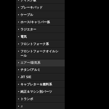
ディスク板
ブレーキパッド
ケーブル
ホース/キャリパー係
ラジエター
電気
フロントフォーク系
フロントフォークオイルシ
ール
エアー/吸気系
チタン/アルミ
JIT SIE
キャブレター＆燃料系
純正＆マシン別パーツ
トランポ
♬