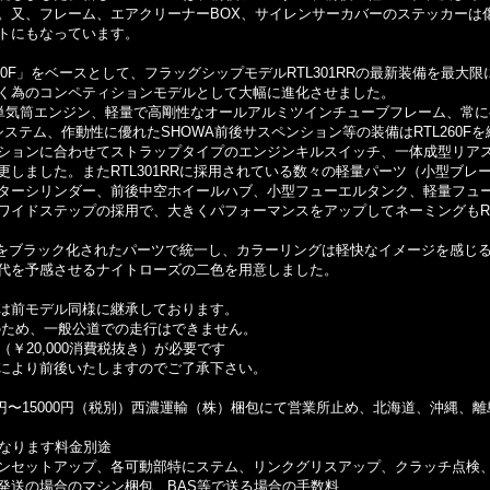
。又、フレーム、エアクリーナーBOX、サイレンサーカバーのステッカーは
トにもなっています。
TL260F」をベースとして、フラッグシップモデルRTL301RRの最新装備を最大限
く為のコンペティションモデルとして大幅に進化させました。
9cc単気筒エンジン、軽量で高剛性なオールアルミツインチューブフレーム、常に
システム、作動性に優れたSHOWA前後サスペンション等の装備はRTL260Fを
ションに合わせてストラップタイプのエンジンキルスイッチ、一体成型リア
しました。またRTL301RRに採用されている数々の軽量パーツ（小型ブレ
ターシリンダー、前後中空ホイールハブ、小型フューエルタンク、軽量フュ
ワイドステップの採用で、大きくパフォーマンスをアップしてネーミングもR
全体をブラック化されたパーツで統一し、カラーリングは軽快なイメージを感じ
代を予感させるナイトローズの二色を用意しました。
は前モデル同様に継承しております。
専用車のため、一般公道での走行はできません。
￥20,000消費税抜き）が必要です
により前後いたしますのでご了承下さい。
0円〜15000円（税別）西濃運輸（株）梱包にて営業所止め、北海道、沖縄、離
になります料金別途
ンセットアップ、各可動部特にステム、リンクグリスアップ、クラッチ点検
発送の場合のマシン梱包、BAS等で送る場合の手数料