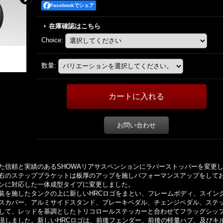
Facebookでシェア
在庫確認はこちら
Choice
:
数量
:
お問い合わせ
採用した信頼と実績のあるSHOWAリアサスペンションにラバーストッパーを変更
右のステップブラケットは板厚のアップを施しパフォーマンスアップをして
ンに対応した一体成型タイプに変更しました。
装を施したタンクの上に新しいHRCロゴをまとい、フレームボディ、スイン
スカバー、アルミサイドスタンド、ブレーキペダル、チェンジペダル、ステ
して、レッドを基調としたトリコロールステッカーと合わせてフラッグシッ
現しました。新しいHRCロゴは、前後フェンダー、前後の軽量ハブ、及びキ