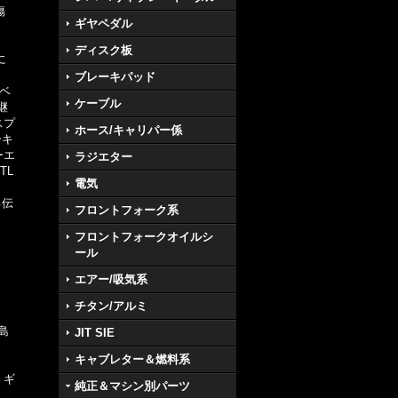
傷
ギヤペダル
ディスク板
に
ブレーキパッド
ベ
ケーブル
継
スプ
ホース/キャリパー係
ーキ
ーエ
ラジエター
TL
電気
る伝
フロントフォーク系
フロントフォークオイルシ
ール
エアー/吸気系
チタン/アルミ
島
JIT SIE
キャブレター＆燃料系
、ギ
純正＆マシン別パーツ