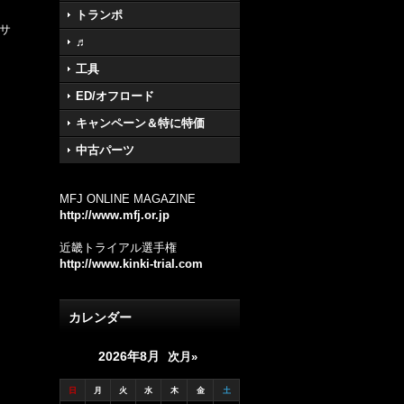
トランポ
％サ
♬
工具
ED/オフロード
キャンペーン＆特に特価
中古パーツ
MFJ ONLINE MAGAZINE
http://www.mfj.or.jp
近畿トライアル選手権
http://www.kinki-trial.com
カレンダー
2026年8月
次月»
日
月
火
水
木
金
土