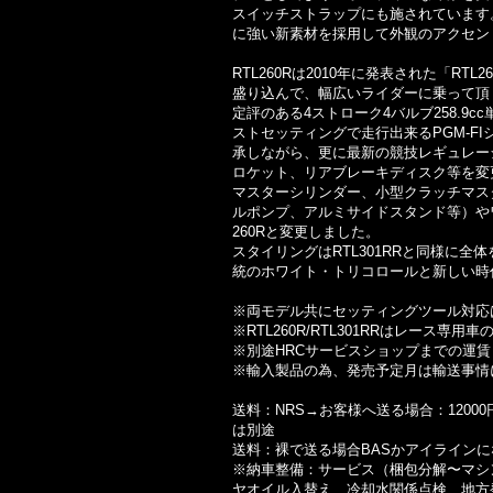
スイッチストラップにも施されています
に強い新素材を採用して外観のアクセン
RTL260Rは2010年に発表された「R
盛り込んで、幅広いライダーに乗って頂
定評のある4ストローク4バルブ258.
ストセッティングで走行出来るPGM‐FI
承しながら、更に最新の競技レギュレー
ロケット、リアブレーキディスク等を変更
マスターシリンダー、小型クラッチマス
ルポンプ、アルミサイドスタンド等）や
260Rと変更しました。
スタイリングはRTL301RRと同様に
統のホワイト・トリコロールと新しい時
※両モデル共にセッティングツール対応
※RTL260R/RTL301RRはレース
※別途HRCサービスショップまでの運賃（
※輸入製品の為、発売予定月は輸送事情
送料：NRS→お客様へ送る場合：1200
は別途
送料：裸で送る場合BASかアイライン
※納車整備：サービス（梱包分解〜マシ
ヤオイル入替え、冷却水関係点検、地方