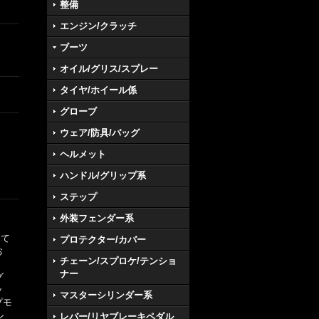
整備
エンジン/クラッチ
ブーツ
オイル/グリス/スプレー
タイヤ/ホイール係
グローブ
ウェア/防具/バッグ
ヘルメット
ハンドル/グリップ系
ステップ
外装フェンダー系
して
プロテクター/カバー
お
チェーン/スプロケ/テンショ
ナー
グ
ッ
マスターシリンダー系
プモ
ル
レバー/リヤブレーキペダル