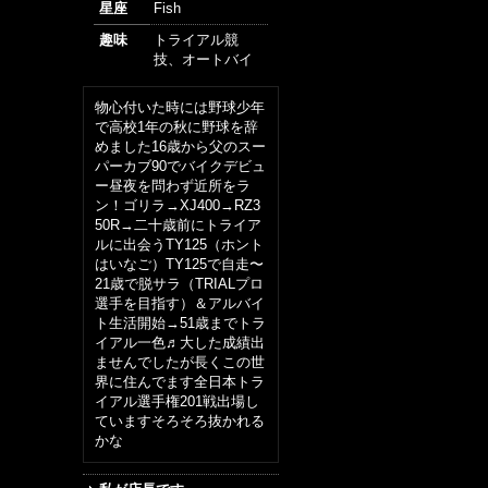
星座
Fish
趣味
トライアル競
技、オートバイ
物心付いた時には野球少年
で高校1年の秋に野球を辞
めました16歳から父のスー
パーカブ90でバイクデビュ
ー昼夜を問わず近所をラ
ン！ゴリラ→XJ400→RZ3
50R→二十歳前にトライア
ルに出会うTY125（ホント
はいなご）TY125で自走〜
21歳で脱サラ（TRIALプロ
選手を目指す）＆アルバイ
ト生活開始→51歳までトラ
イアル一色♬大した成績出
ませんでしたが長くこの世
界に住んでます全日本トラ
イアル選手権201戦出場し
ていますそろそろ抜かれる
かな